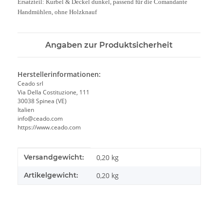
Ersatzteil: Kurbel & Deckel dunkel, passend für die Comandante
Handmühlen
, ohne Holzknauf
Angaben zur Produktsicherheit
Herstellerinformationen:
Ceado srl
Via Della Costituzione, 111
30038 Spinea (VE)
Italien
info@ceado.com
https://www.ceado.com
Produkteigenschaft
Wert
Versandgewicht:
0,20 kg
Artikelgewicht:
0,20
kg