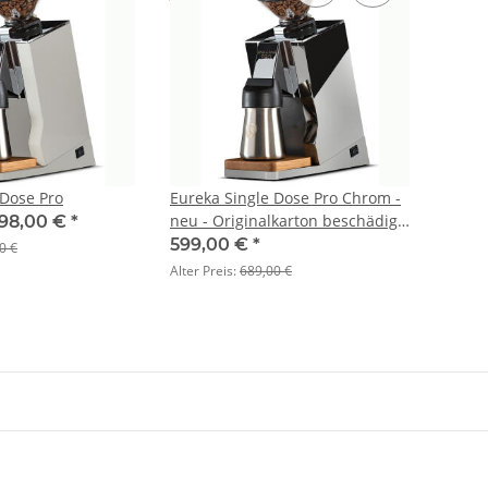
 Dose Pro
Eureka Single Dose Pro Chrom -
neu - Originalkarton beschädigt
98,00 €
*
- nur online verfügbar
599,00 €
*
0 €
Alter Preis:
689,00 €