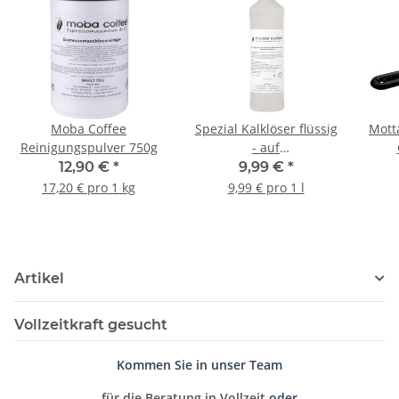
Moba Coffee
Spezial Kalklöser flüssig
Mott
Reinigungspulver 750g
- auf
Amidosulfonsäurebasis
12,90 €
*
9,99 €
*
17,20 € pro 1 kg
9,99 € pro 1 l
Artikel
Vollzeitkraft gesucht
Kommen Sie in unser Team
für die Beratung in Vollzeit
oder