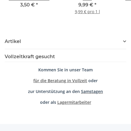
Magica/Duo/Matrix
Amidosulfonsäurebasis
3,50 €
*
9,99 €
*
9,99 € pro 1 l
Artikel
Vollzeitkraft gesucht
Kommen Sie in unser Team
für die Beratung in Vollzeit
oder
zur Unterstützung an den
Samstagen
oder als
Lagermitarbeiter