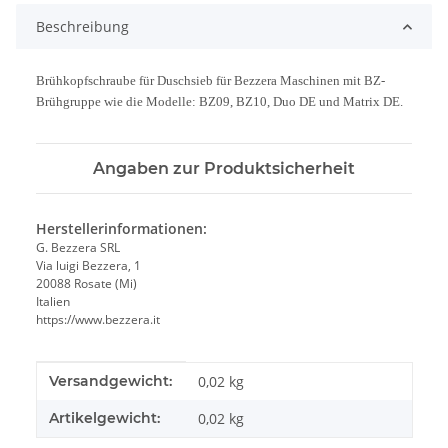
Beschreibung
Brühkopfschraube für Duschsieb für Bezzera Maschinen mit BZ-
Brühgruppe wie die Modelle: BZ09, BZ10, Duo DE und Matrix DE.
Angaben zur Produktsicherheit
Herstellerinformationen:
G. Bezzera SRL
Via luigi Bezzera, 1
20088 Rosate (Mi)
Italien
https://www.bezzera.it
Produkteigenschaft
Wert
Versandgewicht:
0,02 kg
Artikelgewicht:
0,02
kg