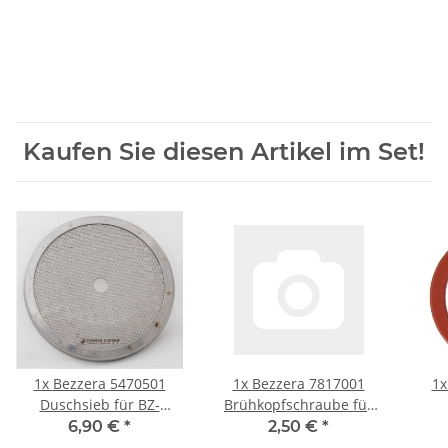
Kaufen Sie diesen Artikel im Set!
1x
Bezzera 5470501
1x
Bezzera 7817001
1
Duschsieb für BZ-
Brühkopfschraube für
Brühgruppe
Duschsieb für BZ-
Gru
6,90 €
*
2,50 €
*
Brühgruppe