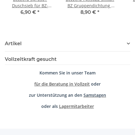
Duschsieb für BZ-
BZ Gruppendichtung -
Brühgruppe
rot
6,90 €
*
8,90 €
*
Was
Artikel
Vollzeitkraft gesucht
Kommen Sie in unser Team
für die Beratung in Vollzeit
oder
zur Unterstützung an den
Samstagen
oder als
Lagermitarbeiter