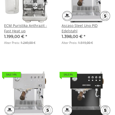
ECM Puristika Anthrazit -
Ascaso Steel Uno PID
Fast Heat up
Edelstahl
1.199,00 €
*
1.398,00 €
*
Alter Preis:
1.249,00 €
Alter Preis:
1.519,00 €
SALE 14%
SALE 8%