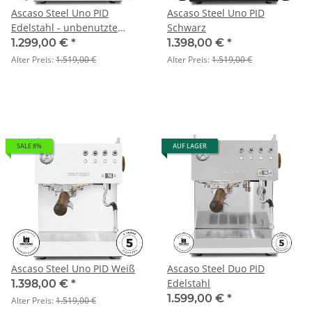
Ascaso Steel Uno PID
Ascaso Steel Uno PID
Edelstahl - unbenutzte
Schwarz
Retoure
1.299,00 €
*
1.398,00 €
*
Alter Preis:
1.519,00 €
Alter Preis:
1.519,00 €
SALE 8%
AUF LAGER
Ascaso Steel Uno PID Weiß
Ascaso Steel Duo PID
Edelstahl
1.398,00 €
*
1.599,00 €
*
Alter Preis:
1.519,00 €