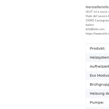
Herstellerinf
LELIT srl a socio 
Viale del Lavoro 
25045 Castegnat
Italien
lelit@lelit.com
https://www.lelit
Produkteig
Wert
Produkt:
Heizsystem
Aufheizzeit
Eco Modus
Brühgrupp
Heizung d
Pumpe: