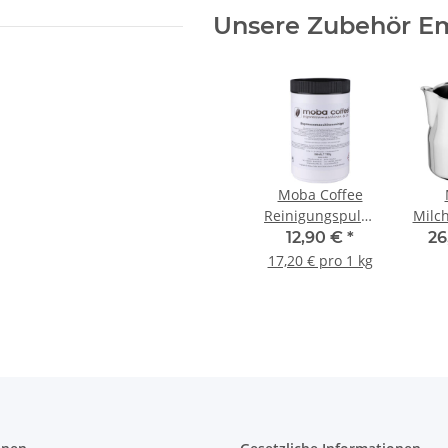
Unsere Zubehör E
Moba Coffee
Reinigungspulver
Milc
750g
Eur
12,90 €
*
26
17,20 € pro 1 kg