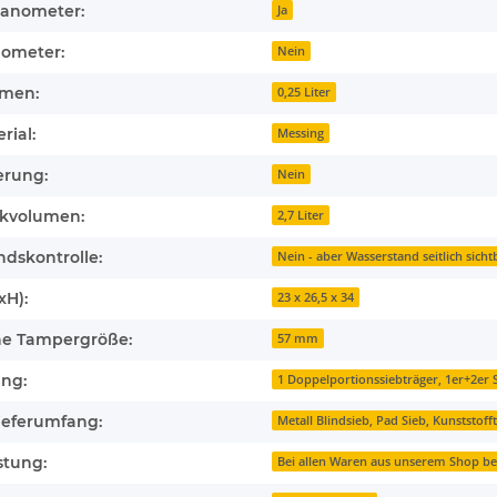
nometer:
Ja
ometer:
Nein
umen:
0,25 Liter
rial:
Messing
erung:
Nein
kvolumen:
2,7 Liter
dskontrolle:
Nein - aber Wasserstand seitlich sicht
xH):
23 x 26,5 x 34
e Tampergröße:
57 mm
ang:
1 Doppelportionssiebträger, 1er+2er 
ieferumfang:
Metall Blindsieb, Pad Sieb, Kunststo
stung:
Bei allen Waren aus unserem Shop be