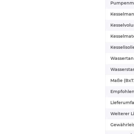
Pumpenma
Kesselman
Kesselvol
Kesselmate
Kesselisoli
Wassertan
Wasserstan
Maße (BxT
Empfohlen
Lieferumf
Weiterer L
Gewährlei