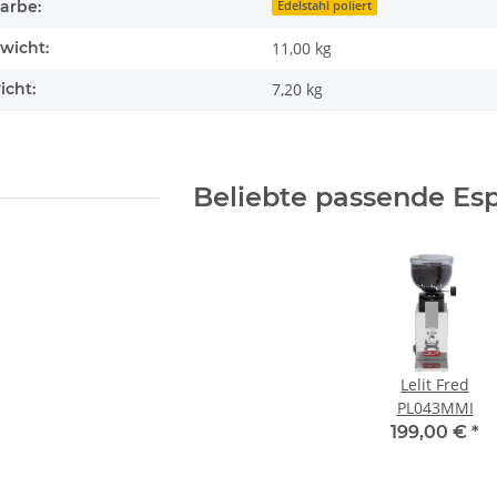
arbe:
Edelstahl poliert
wicht:
11,00 kg
icht:
7,20
kg
Beliebte passende Es
Lelit Fred
PL043MMI
199,00 €
*