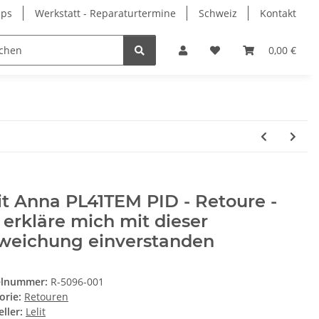
pps
Werkstatt - Reparaturtermine
Schweiz
Kontakt
0,00 €
it Anna PL41TEM PID - Retoure -
 erkläre mich mit dieser
weichung einverstanden
elnummer:
R-5096-001
orie:
Retouren
ller:
Lelit