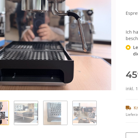
Espre
Ich h
besch
Le
di
45
inkl.
K
Lieferz