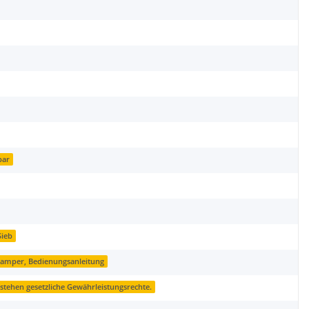
bar
Sieb
fftamper, Bedienungsanleitung
stehen gesetzliche Gewährleistungsrechte.