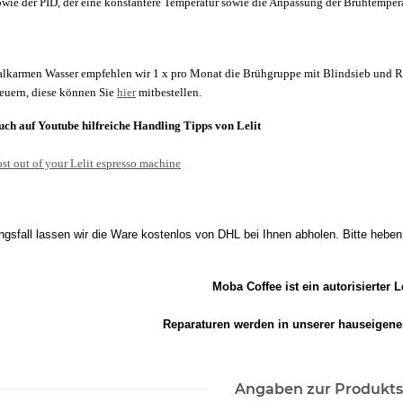
 sowie der PID, der eine konstantere Temperatur sowie die Anpassung der Brühtemper
alkarmen Wasser empfehlen wir 1 x pro Monat die Brühgruppe mit Blindsieb und Re
neuern, diese können Sie
hier
mitbestellen.
auch auf Youtube hilfreiche Handling Tipps von Lelit
st out of your Lelit espresso machine
gsfall lassen wir die Ware kostenlos von DHL bei Ihnen abholen. Bitte hebe
Moba Coffee ist ein autorisierter L
Reparaturen werden in unserer hauseigenen
Angaben zur Produkts