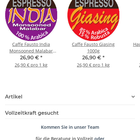
Caffe Fausto India
Caffe Fausto Giasing
Ha
Monsooned Malabar
1000g
1000g
26,90 €
*
26,90 €
*
26,90 € pro 1 kg
26,90 € pro 1 kg
Artikel
Vollzeitkraft gesucht
Kommen Sie in unser Team
für die Beratung in Vollzeit
oder